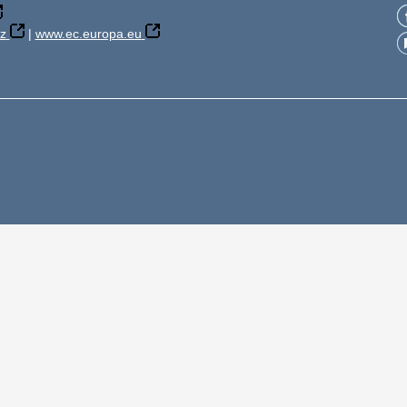
z
|
www.ec.europa.eu