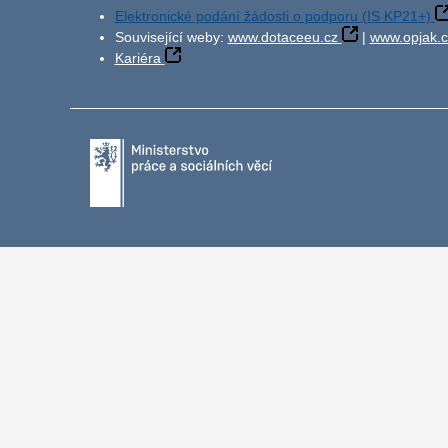
Elektronické podání žádosti o podporu (IS KP21+)
Související weby:
www.dotaceeu.cz
|
www.opjak.c
Kariéra