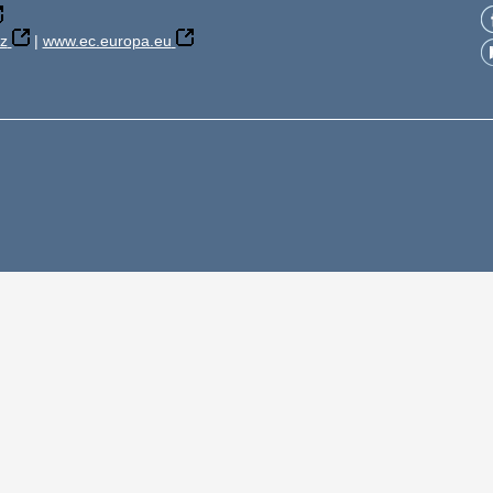
z
|
www.ec.europa.eu