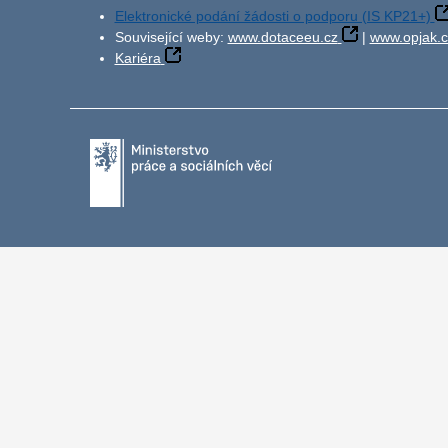
Elektronické podání žádosti o podporu (IS KP21+)
Související weby:
www.dotaceeu.cz
|
www.opjak.c
Kariéra