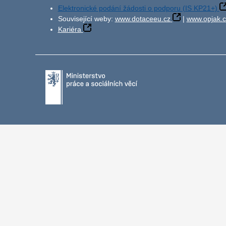
Elektronické podání žádosti o podporu (IS KP21+)
Související weby:
www.dotaceeu.cz
|
www.opjak.c
Kariéra