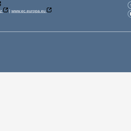
z
|
www.ec.europa.eu