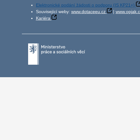
Elektronické podání žádosti o podporu (IS KP21+)
Související weby:
www.dotaceeu.cz
|
www.opjak.c
Kariéra