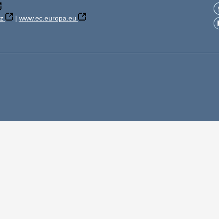
z
|
www.ec.europa.eu