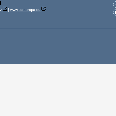
z
|
www.ec.europa.eu