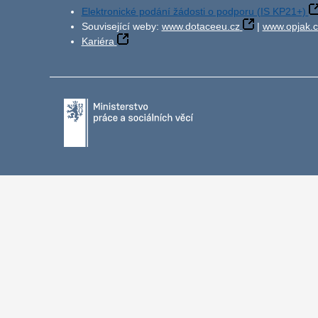
Elektronické podání žádosti o podporu (IS KP21+)
Související weby:
www.dotaceeu.cz
|
www.opjak.c
Kariéra