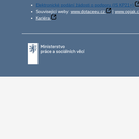
Elektronické podání žádosti o podporu (IS KP21+)
Související weby:
www.dotaceeu.cz
|
www.opjak.c
Kariéra