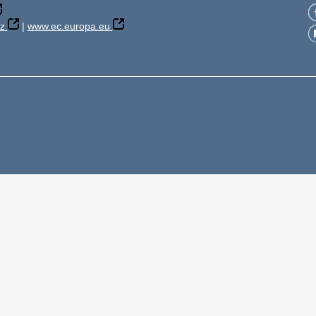
z
|
www.ec.europa.eu