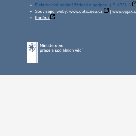
Elektronické podání žádosti o podporu (IS KP21+)
Související weby:
www.dotaceeu.cz
|
www.opjak.c
Kariéra