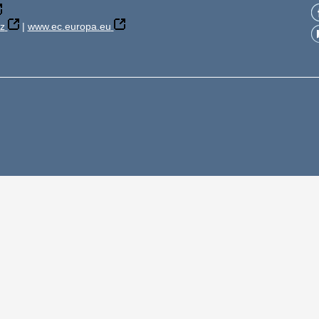
z
|
www.ec.europa.eu