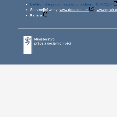
Elektronické podání žádosti o podporu (IS KP21+)
Související weby:
www.dotaceeu.cz
|
www.opjak.c
Kariéra