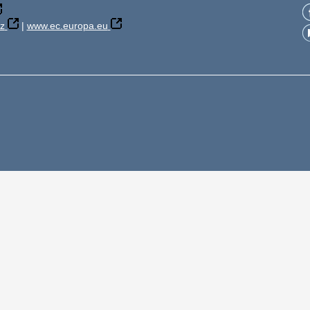
z
|
www.ec.europa.eu