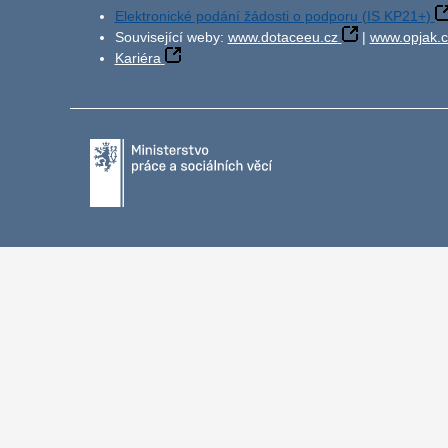
Elektronické podání žádosti o podporu (IS KP21+)
Související weby:
www.dotaceeu.cz
|
www.opjak.c
Kariéra