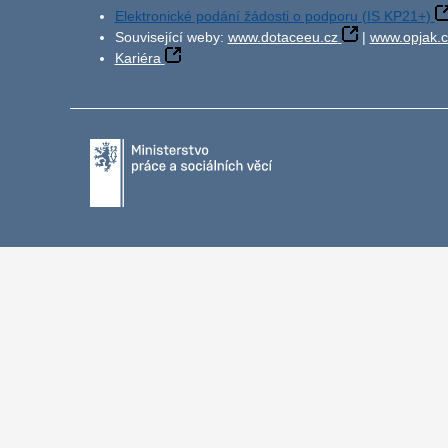
Elektronické podání žádosti o podporu (IS KP21+)
Související weby:
www.dotaceeu.cz
|
www.opjak.c
Kariéra