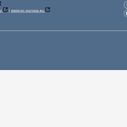
z
|
www.ec.europa.eu