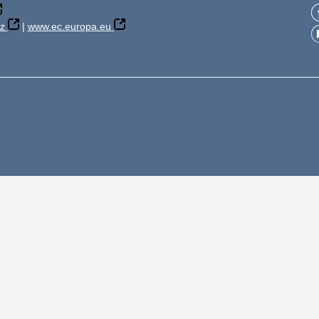
z
|
www.ec.europa.eu