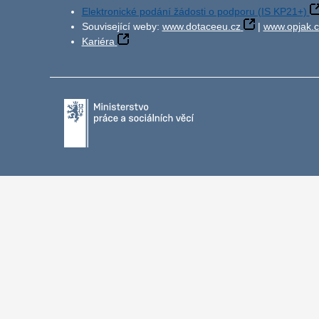
Elektronické podání žádosti o podporu (IS KP21+)
Související weby:
www.dotaceeu.cz
|
www.opjak.c
Kariéra