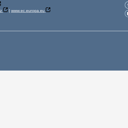
z
|
www.ec.europa.eu