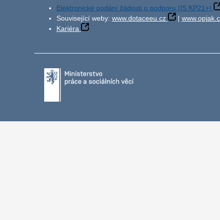
Elektronické podání žádosti o podporu (IS KP21+)
Související weby:
www.dotaceeu.cz
|
www.opjak.c
Kariéra