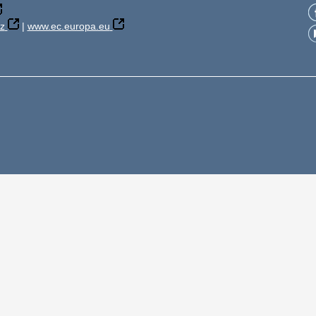
z
|
www.ec.europa.eu