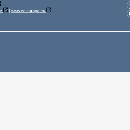
z
|
www.ec.europa.eu