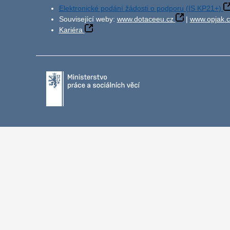
Elektronické podání žádosti o podporu (IS KP21+)
Související weby:
www.dotaceeu.cz
|
www.opjak.c
Kariéra