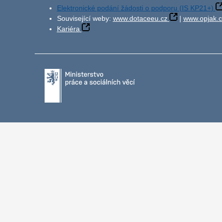
Elektronické podání žádosti o podporu (IS KP21+)
Související weby:
www.dotaceeu.cz
|
www.opjak.c
Kariéra