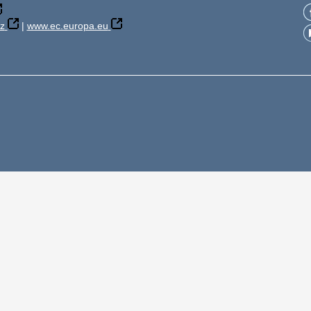
z
|
www.ec.europa.eu