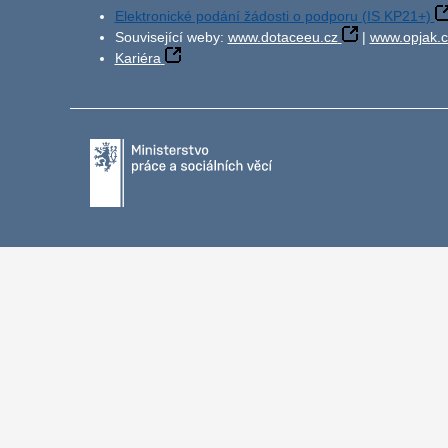
Elektronické podání žádosti o podporu (IS KP21+)
Související weby:
www.dotaceeu.cz
|
www.opjak.c
Kariéra