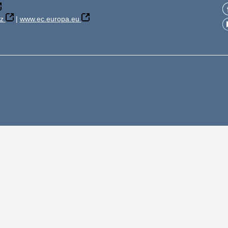
z
|
www.ec.europa.eu