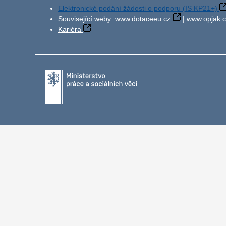
Elektronické podání žádosti o podporu (IS KP21+)
Související weby:
www.dotaceeu.cz
|
www.opjak.c
Kariéra