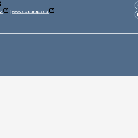
z
|
www.ec.europa.eu