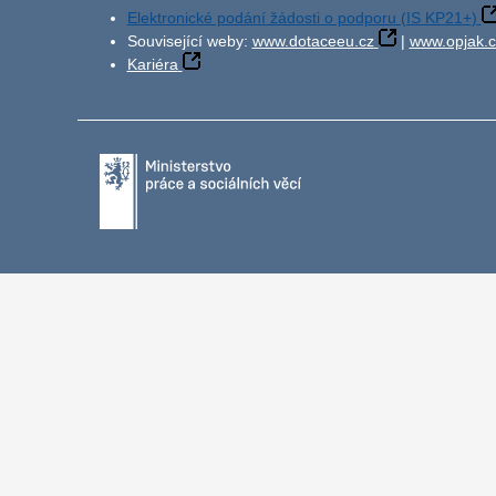
Elektronické podání žádosti o podporu (IS KP21+)
Související weby:
www.dotaceeu.cz
|
www.opjak.c
Kariéra