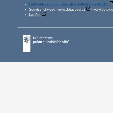
Elektronické podání žádosti o podporu (IS KP21+)
Související weby:
www.dotaceeu.cz
|
www.opjak.c
Kariéra