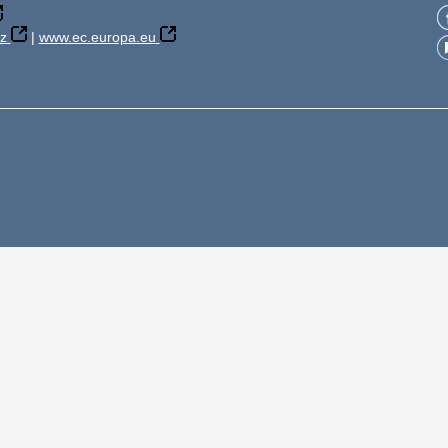
z
|
www.ec.europa.eu