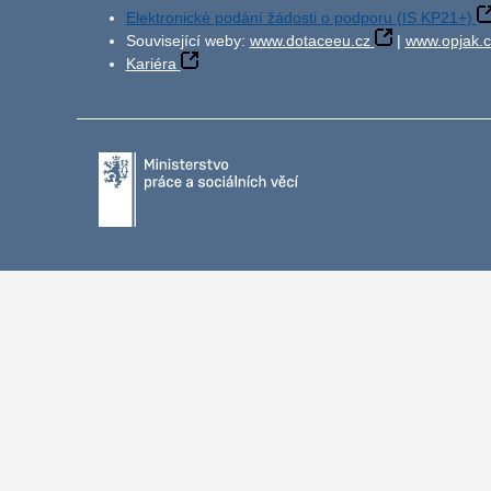
Elektronické podání žádosti o podporu (IS KP21+)
Související weby:
www.dotaceeu.cz
|
www.opjak.c
Kariéra