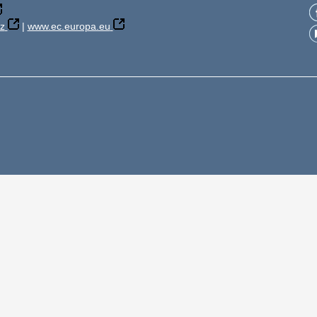
z
|
www.ec.europa.eu