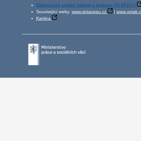
Elektronické podání žádosti o podporu (IS KP21+)
Související weby:
www.dotaceeu.cz
|
www.opjak.c
Kariéra