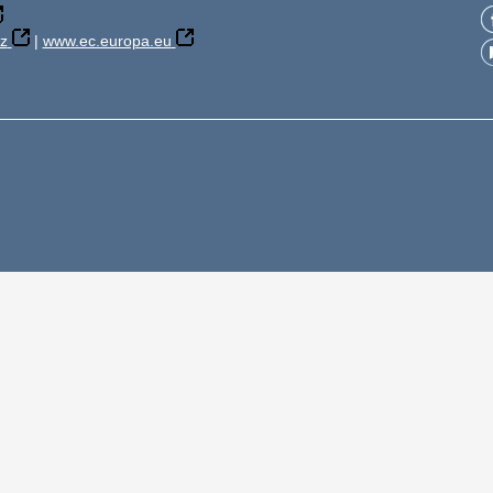
z
|
www.ec.europa.eu