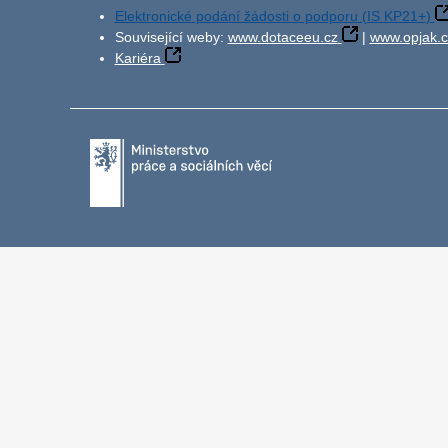
Elektronické podání žádosti o podporu (IS KP21+)
Související weby:
www.dotaceeu.cz
|
www.opjak.c
Kariéra