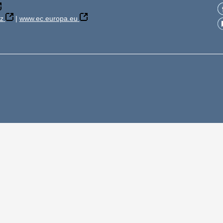
z
|
www.ec.europa.eu