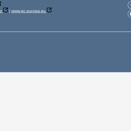
z
|
www.ec.europa.eu