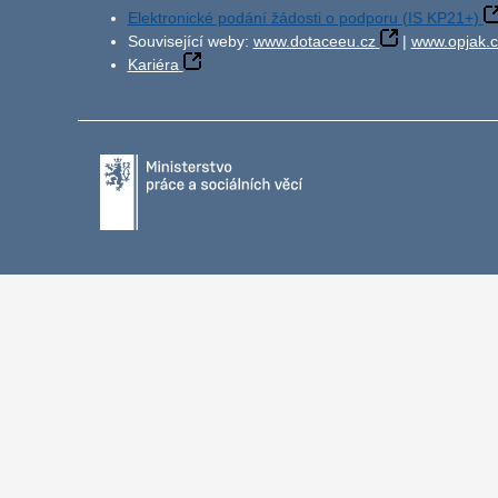
Elektronické podání žádosti o podporu (IS KP21+)
Související weby:
www.dotaceeu.cz
|
www.opjak.c
Kariéra