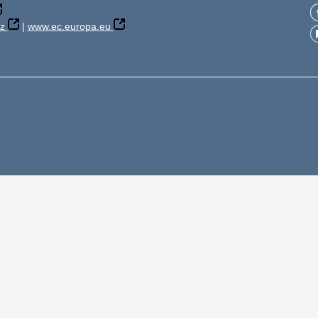
z
|
www.ec.europa.eu