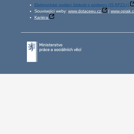
Elektronické podání žádosti o podporu (IS KP21+)
Související weby:
www.dotaceeu.cz
|
www.opjak.c
Kariéra