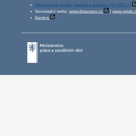
Elektronické podání žádosti o podporu (IS KP21+)
Související weby:
www.dotaceeu.cz
|
www.opjak.c
Kariéra