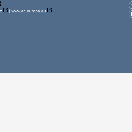
z
|
www.ec.europa.eu