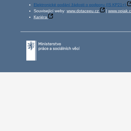
Elektronické podání žádosti o podporu (IS KP21+)
Související weby:
www.dotaceeu.cz
|
www.opjak.c
Kariéra