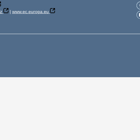
z
|
www.ec.europa.eu