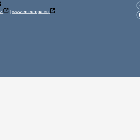
z
|
www.ec.europa.eu