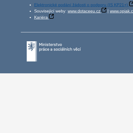
Elektronické podání žádosti o podporu (IS KP21+)
Související weby:
www.dotaceeu.cz
|
www.opjak.c
Kariéra