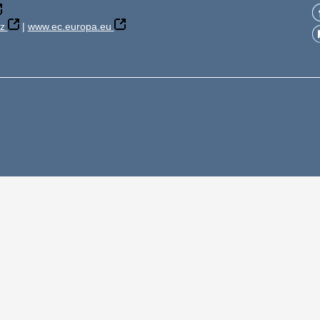
z
|
www.ec.europa.eu