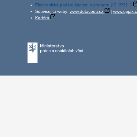
Elektronické podání žádosti o podporu (IS KP21+)
Související weby:
www.dotaceeu.cz
|
www.opjak.c
Kariéra