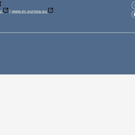
z
|
www.ec.europa.eu