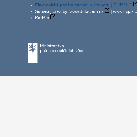
Elektronické podání žádosti o podporu (IS KP21+)
Související weby:
www.dotaceeu.cz
|
www.opjak.c
Kariéra