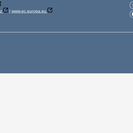
z
|
www.ec.europa.eu