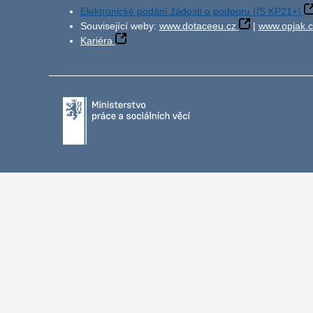
Elektronické podání žádosti o podporu (IS KP21+)
Související weby:
www.dotaceeu.cz
|
www.opjak.c
Kariéra