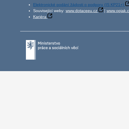
Elektronické podání žádosti o podporu (IS KP21+)
Související weby:
www.dotaceeu.cz
|
www.opjak.c
Kariéra