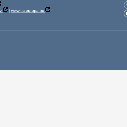
z
|
www.ec.europa.eu