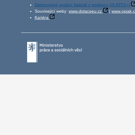
Elektronické podání žádosti o podporu (IS KP21+)
Související weby:
www.dotaceeu.cz
|
www.opjak.c
Kariéra