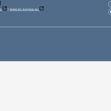
z
|
www.ec.europa.eu