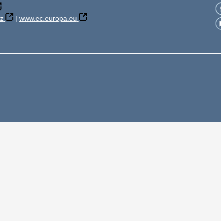
z
|
www.ec.europa.eu