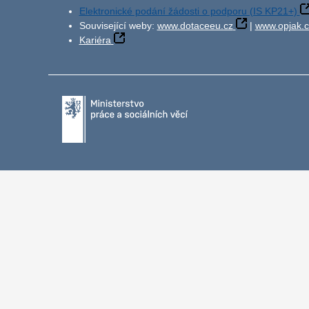
Elektronické podání žádosti o podporu (IS KP21+)
Související weby:
www.dotaceeu.cz
|
www.opjak.c
Kariéra