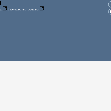
z
|
www.ec.europa.eu