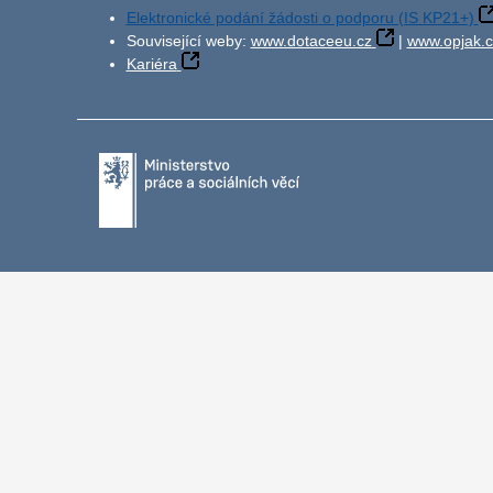
Elektronické podání žádosti o podporu (IS KP21+)
Související weby:
www.dotaceeu.cz
|
www.opjak.c
Kariéra