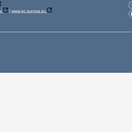
z
|
www.ec.europa.eu