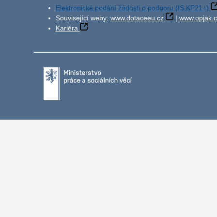
Elektronické podání žádosti o podporu (IS KP21+)
Související weby:
www.dotaceeu.cz
|
www.opjak.c
Kariéra