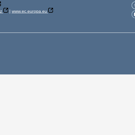
z
|
www.ec.europa.eu