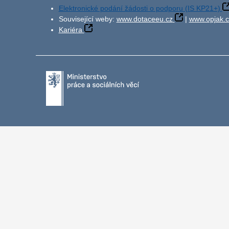
Elektronické podání žádosti o podporu (IS KP21+)
Související weby:
www.dotaceeu.cz
|
www.opjak.c
Kariéra