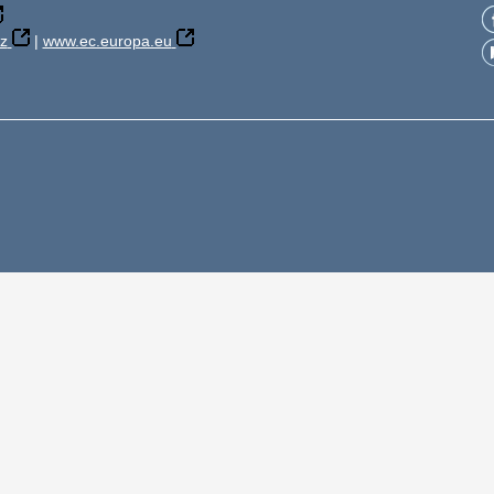
z
|
www.ec.europa.eu