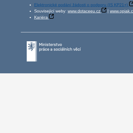
Elektronické podání žádosti o podporu (IS KP21+)
Související weby:
www.dotaceeu.cz
|
www.opjak.c
Kariéra