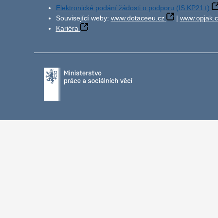
Elektronické podání žádosti o podporu (IS KP21+)
Související weby:
www.dotaceeu.cz
|
www.opjak.c
Kariéra