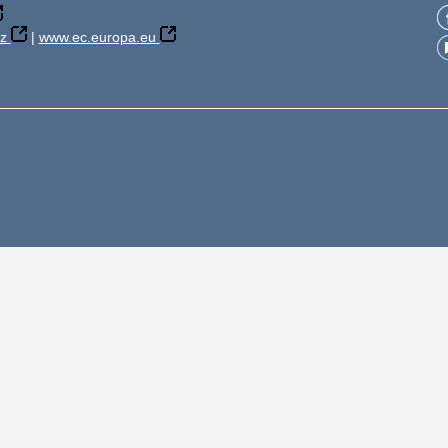
z
|
www.ec.europa.eu