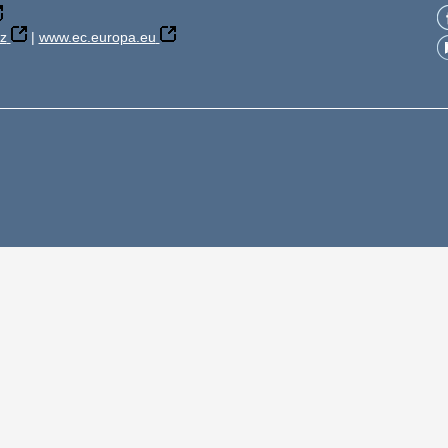
z
|
www.ec.europa.eu