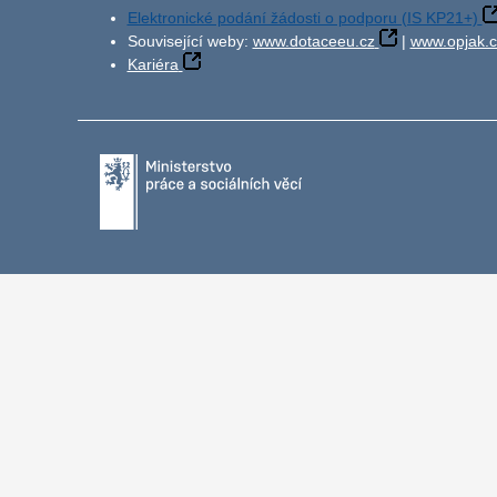
Elektronické podání žádosti o podporu (IS KP21+)
Související weby:
www.dotaceeu.cz
|
www.opjak.c
Kariéra