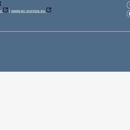
z
|
www.ec.europa.eu