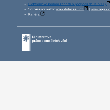
Elektronické podání žádosti o podporu (IS KP21+)
Související weby:
www.dotaceeu.cz
|
www.opjak.c
Kariéra