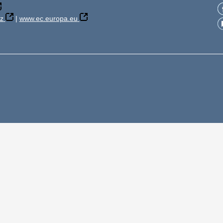
z
|
www.ec.europa.eu