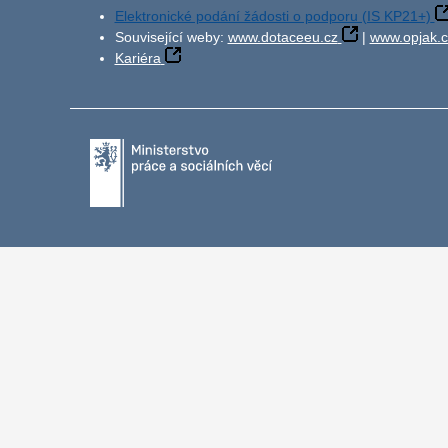
Elektronické podání žádosti o podporu (IS KP21+)
Související weby:
www.dotaceeu.cz
|
www.opjak.c
Kariéra