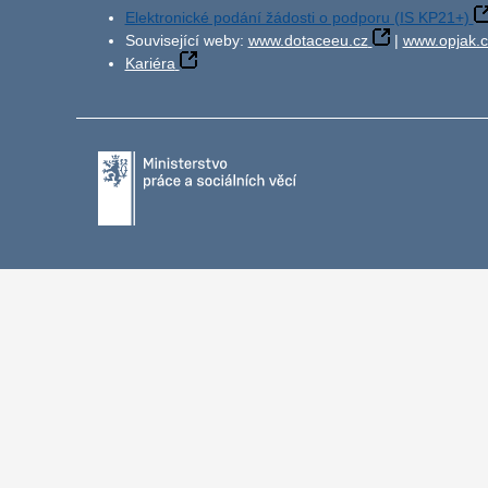
Elektronické podání žádosti o podporu (IS KP21+)
Související weby:
www.dotaceeu.cz
|
www.opjak.c
Kariéra