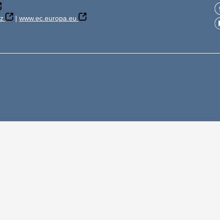
z
|
www.ec.europa.eu