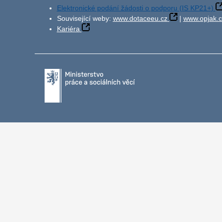
Elektronické podání žádosti o podporu (IS KP21+)
Související weby:
www.dotaceeu.cz
|
www.opjak.c
Kariéra