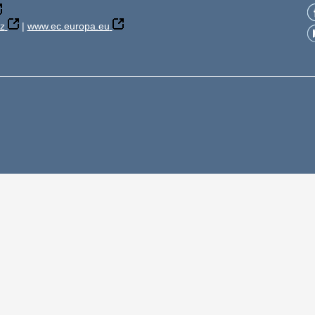
z
|
www.ec.europa.eu