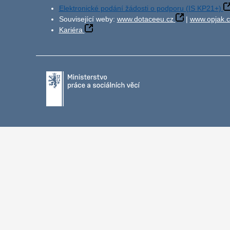
Elektronické podání žádosti o podporu (IS KP21+)
Související weby:
www.dotaceeu.cz
|
www.opjak.c
Kariéra