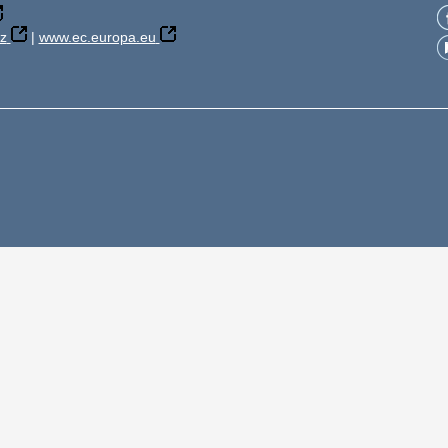
z
|
www.ec.europa.eu