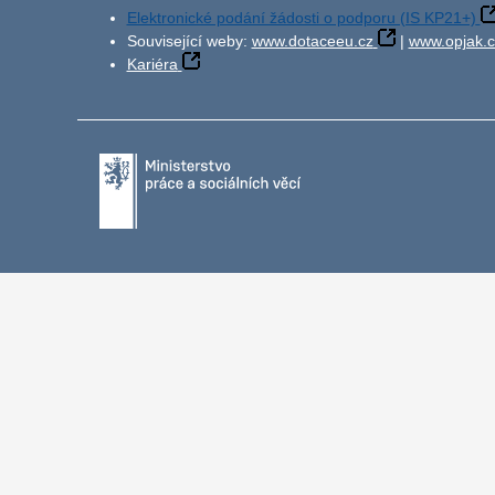
Elektronické podání žádosti o podporu (IS KP21+)
Související weby:
www.dotaceeu.cz
|
www.opjak.c
Kariéra