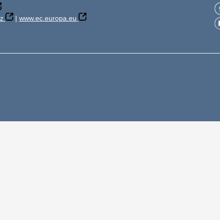
z
|
www.ec.europa.eu