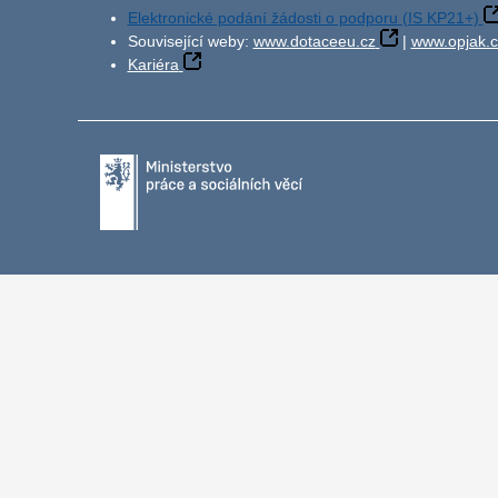
Elektronické podání žádosti o podporu (IS KP21+)
Související weby:
www.dotaceeu.cz
|
www.opjak.c
Kariéra