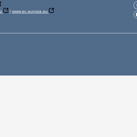
z
|
www.ec.europa.eu