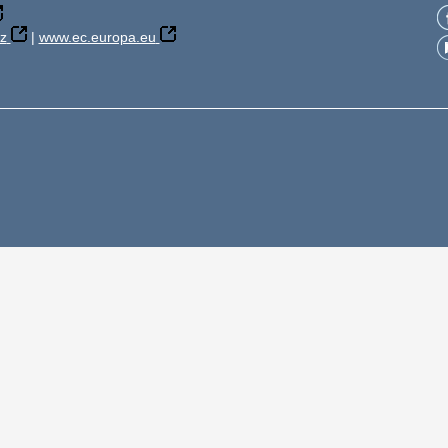
z
|
www.ec.europa.eu