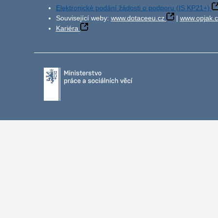
Elektronické podání žádosti o podporu (IS KP21+)
Související weby:
www.dotaceeu.cz
|
www.opjak.c
Kariéra