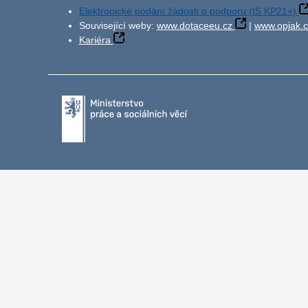
Elektronické podání žádosti o podporu (IS KP21+)
Související weby:
www.dotaceeu.cz
|
www.opjak.c
Kariéra