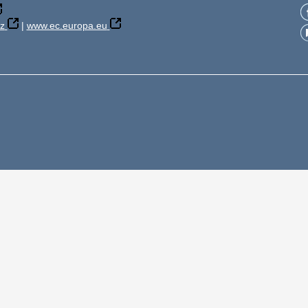
z
|
www.ec.europa.eu