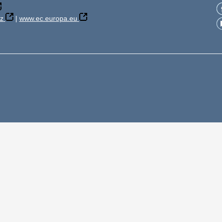
z
|
www.ec.europa.eu