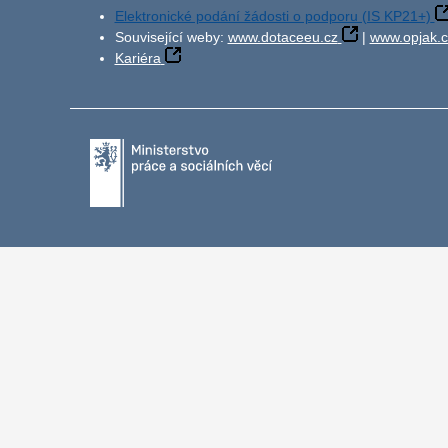
Elektronické podání žádosti o podporu (IS KP21+)
Související weby:
www.dotaceeu.cz
|
www.opjak.c
Kariéra