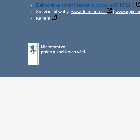
Elektronické podání žádosti o podporu (IS KP21+)
Související weby:
www.dotaceeu.cz
|
www.opjak.c
Kariéra