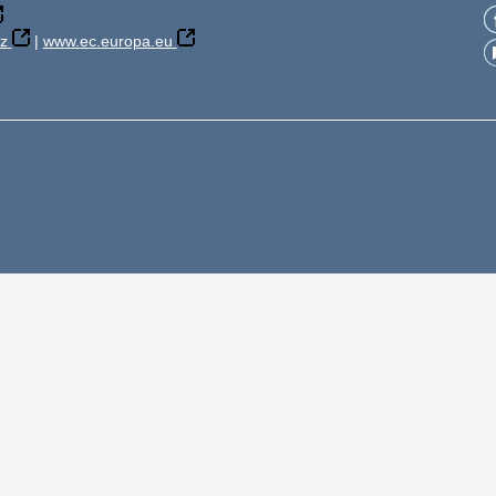
z
|
www.ec.europa.eu